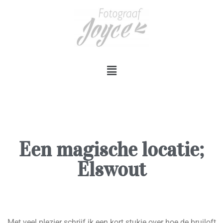
Een magische locatie;
Elswout
Met veel plezier schrijf ik een kort stukje over hoe de bruiloft